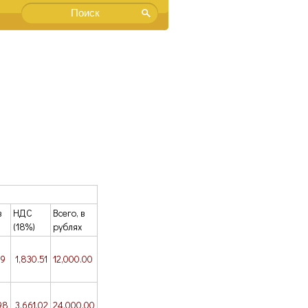
в
НДС
Всего, в
(18%)
рублях
49
1,830.51
12,000.00
98
3,661.02
24,000.00