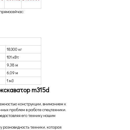
 прямо
сейчас:
18300 кг
101 кВт
9,38 м
6,09 м
1 м3
экскаватор
m315d
адежностью конструкции, вниманием к
ных проблем в работе спецтехники.
редоставляя его технику нашим
у разновидность техники, которая