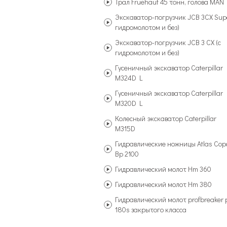
Трал Fruehauf 45 тонн, голова MAN
Экскаватор-погрузчик JCB 3CX Supe
гидромолотом и без)
Экскаватор-погрузчик JCB 3 CX (с
гидромолотом и без)
Гусеничный экскаватор Caterpillar
M324D L
Гусеничный экскаватор Caterpillar
M320D L
Колесный экскаватор Caterpillar
M315D
Гидравлические ножницы Atlas Cop
Bp 2100
Гидравлический молот Hm 360
Гидравлический молот Hm 380
Гидравлический молот profbreaker 
180s закрытого класса