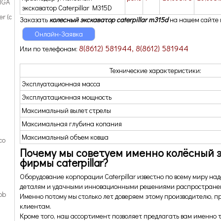
 TGA
экскаватор Caterpillar M315D
r (с
Заказать
к
олесный экскаватор caterpillar m315d
на нашем сайте
Онлайн-Заявка
8(8612) 581944, 8(8612) 581944
Или по телефонам:
Технические характеристики:
Эксплуатационная масса
Эксплуатационная мощность
Максимальный вылет стрелы
Максимальная глубина копания
Максимальный объем ковша
co
Почему мы советуем именно колёсный 
фирмы caterpillar?
Оборудование корпорации Caterpillar известно по всему миру н
деталям и удачными инновационными решениями распространен
pb
Именно потому мы столько лет доверяем этому производителю, п
клиентам.
Кроме того, наш ассортимент позволяет предлагать вам именно т