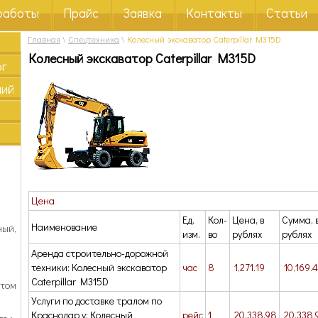
работы
Прайс
Заявка
Контакты
Статьи
Главная
\
Спецтехника
\
Колесный экскаватор Caterpillar M315D
Колесный экскаватор Caterpillar M315D
ог
ний
Цена
Ед.
Кол-
Цена, в
Сумма, 
Наименование
ный,
изм.
во
рублях
рублях
Аренда строительно-дорожной
техники: Колесный экскаватор
час
8
1,271.19
10,169.
Caterpillar M315D
отом
Услуги по доставке тралом по
Краснодар у: Колесный
рейс
1
20,338.98
20,338.