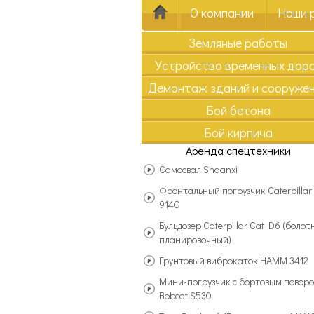
О компании
Наши 
Земляные работы
Устройство временных дор
Демонтаж зданий и сооруже
Бой бетона
Бой кирпича
Аренда спецтехники
Самосвал Shaanxi
Фронтальный погрузчик Caterpillar
914G
Бульдозер Caterpillar Cat D6 (болот
планировочный)
Грунтовый виброкаток HAMM 3412
Мини-погрузчик с бортовым повор
Bobcat S530