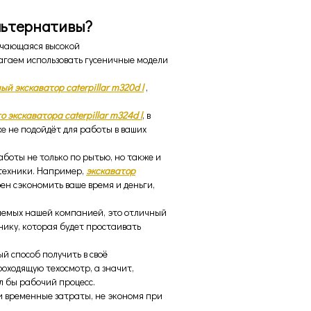
льтернативы?
личающаяся высокой
агаем использовать гусеничные модели
ый экскаватор caterpillar m320d l
,
 экскаватора caterpillar m324d l
, в
же не подойдёт для работы в ваших
боты не только по рытью, но также и
 техники. Например,
экскаватор
бен сэкономить ваше время и деньги,
гаемых нашей компанией, это отличный
нику, которая будет простаивать
й способ получить в своё
оходящую техосмотр, а значит,
л бы рабочий процесс.
и временные затраты, не экономя при