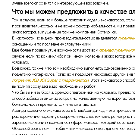
лучше всего справится c интересующей вас задачей.
Что мы можем предложить в качестве а
Так, в случае, если вам больше подходит модель экскаватора, от
производительностью, и не важен фактор мобильности, мы предл
экскаватора, выпущенные той же компанией Caterpillar.
В частности, завидной производительностью выделяется
г
усеничн
оснащенный по последнему слову техники.
Еще более продвинутые возможности даст вам
аренда гусеничного
случае, если по каким-либо причинам, колёсный экскаватор всё 
условиях.
Возможно, также, что вам необходимо выполнять одновременно ра
поднятию материалов. Тогда вам подойдет несколько другой вид
погрузчик JCB 3CX Super с гидромолотом
. Этот экскаватор спосо
выполняя сразу два вида необходимых работ.
Что бы вы ни выбрали, аренда спецтехники на условиях, предла
способ избежать лишних затрат на качественную, но дорогую тех
большую часть времени, так и не окупившись.
Аренда колесного экскаватора в СпецАренда-ксд – это прекрасны
распоряжение надежную современную спецтехнику, регулярно пр
заранее исключить возможность форс-мажора, который останови
Обращайтесь к нам – чтобы минимизировать как денежные, так 
этом на качестве.