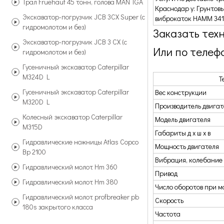
Трал Fruehauf 45 тонн, голова MAN TGA
Краснодар у: Грунтов
Экскаватор-погрузчик JCB 3CX Super (с
виброкаток HAMM 341
гидромолотом и без)
Заказать тех
Экскаватор-погрузчик JCB 3 CX (с
Или по телеф
гидромолотом и без)
Гусеничный экскаватор Caterpillar
M324D L
Т
Гусеничный экскаватор Caterpillar
Вес конструкции
M320D L
Производитель двигат
Колесный экскаватор Caterpillar
Модель двигателя
M315D
Габариты д х ш х в
Гидравлические ножницы Atlas Copco
Мощность двигателя
Bp 2100
Вибрация, колебание
Гидравлический молот Hm 360
Привод
Гидравлический молот Hm 380
Число оборотов при м
Гидравлический молот profbreaker pb
Скорость
180s закрытого класса
Частота