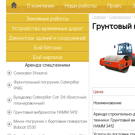
О компании
Наши работы
Прайс
Главная
\
Спецтехника
\
Земляные работы
Грунтовый 
Устройство временных дорог
Демонтаж зданий и сооружений
Бой бетона
Бой кирпича
Аренда спецтехники
Самосвал Shaanxi
Фронтальный погрузчик Caterpillar
914G
Цена
Бульдозер Caterpillar Cat D6 (болотный,
Наименование
планировочный)
Грунтовый виброкаток HAMM 3412
Аренда строительно-
техники: Грунтовый в
Мини-погрузчик с бортовым поворотом
HAMM 3412
Bobcat S530
Услуги по доставке тр