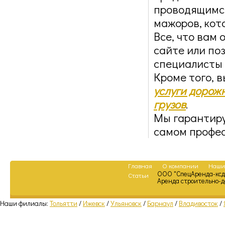
проводящимся
мажоров, кот
Все, что вам 
сайте или по
специалисты 
Кроме того, 
услуги дорож
грузов
.
Мы гарантиру
самом профес
Главная
О компании
Наши
ООО "СпецАренда-ксд
Статьи
Аренда строительно-
Наши филиалы:
Тольятти
/
Ижевск
/
Ульяновск
/
Барнаул
/
Владивосток
/