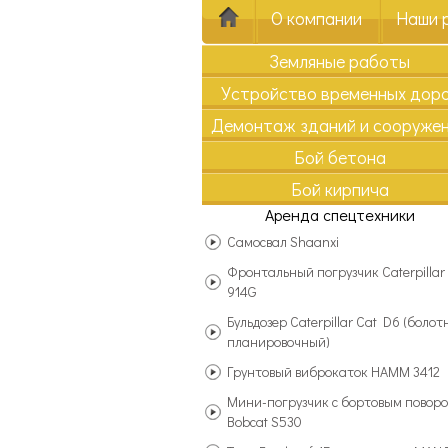
О компании
Наши 
Земляные работы
Устройство временных дор
Демонтаж зданий и сооруже
Бой бетона
Бой кирпича
Аренда спецтехники
Самосвал Shaanxi
Фронтальный погрузчик Caterpillar
914G
Бульдозер Caterpillar Cat D6 (болот
планировочный)
Грунтовый виброкаток HAMM 3412
Мини-погрузчик с бортовым повор
Bobcat S530