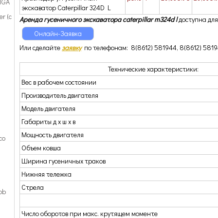
 TGA
экскаватор Caterpillar 324D L
r (с
Аренда гусеничного экскаватора caterpillar m324d l
доступна для
Онлайн-Заявка
Или сделайте
з
аявку
по телефонам: 8(8612) 581944, 8(8612) 581
Технические характеристики:
Вес в рабочем состоянии
Производитель двигателя
Модель двигателя
Габариты д х ш х в
Мощность двигателя
co
Объем ковша
Ширина гусеничных траков
Нижняя тележка
Стрела
pb
Число оборотов при макс. крутящем моменте