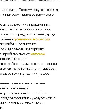
ых средств. Поэтому покупать его для
ант при этом -
аренда гусеничного
боты, в сочетании с продуманным
и есть альтернативный вариант -
личается по ряду показателей, вроде
о именно
г
усеничный экскаватор
вам работ. Сравните их
я самый подходящий вариант.
ить проблему сможет
колесный
в нашей компании.
я востребованными на отечественном
а условиях нашей компании даст вам
атив за покупку техники, которая
енные гусеничные и колесные
плива и повышенная
на размере вашей оплаты. Что
благодаря гусеничному ходу возможна
ении с колесными вариантами,
и.