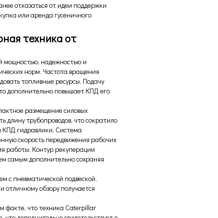
анее отказаться от идеи поддержки
окупка или
аренда гусеничного
рная техника от
ой мощностью, надежностью и
ических норм. Частота вращения
довать топливные ресурсы. Подачу
что дополнительно повышает КПД его
мпактное размещение силовых
ть длину трубопроводов, что сократило
ая КПД гидравлики. Система
енную скорость передвижения рабочих
ния работы. Контур рекуперации
тем самым дополнительно сохраняя
м с пневматической подвеской,
и отличному обзору получается
факте, что техника Caterpillar
, что дополнительно свидетельствует о