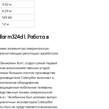
9,62 м
6,29 м
149 kN
1.2 м
lar m324d l
. Работа в
манием знаменитую американскую
ко впечатляющую репутацию заработала
– Бенжамин Холт, создал самый первый
ов сельскохозяйственных угодий,
 самым большим опытом производства
оизводителя Caterpillar включает в
троительное оборудование,
и защищенные мобильные телефоны.
зводственных линеек американской
е в г. Челябинске был налажен выпуск
усеничных экскаваторов Caterpillar
ть пока не представляется возможным.