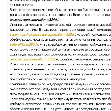
ее надежности.
Вполне естественно, что подобный экскаватор будет стоить немал
разовых работ попросту нерентабельно. Вполне достойный вари
экскаватора caterpillar m324d l
.
Именно эта модель отличается высокой производительностью ра
расходом топлива. В тоже время в распоряжении нашей компани
гусеничный экскаватор caterpillar m320d l
, который несколько от
объёма ковша, мощности двигателя, и глубине копания. Возможн
caterpillar m320d l
лучше подойдет для выполнения необходимых 
характеристики на нашем сайте – и вы сможете выбрать для себ
Если же для вас важен фактор мобильности экскаватора, то реш
экскаватор caterpillar m315d
, который также можно арендовать 
Различия в характеристиках не мешают этим моделям оставатьс
рынке, и одновременно достаточно дорогостоящими. Но аренда н
возможность уложить свой бюджет в разумные границы, не перепл
понадобится крайне редко, так себя и не окупив.
Компания СпецАренда-ксд предлагает вашему вниманию соврем
экскаваторы от производителя Caterpillar. Экономный расход то
производительность всей нашей техники положительно скажется 
касается модели m324d l, то её преимуществом является то, что 
работа экскаватора в самых сложных условиях, так как, в сравн
обеспечивается повышенная устойчивость и проходимость техник