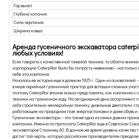
Гор.вылет
Глубина копания
Сила черпания
Ширина ковша
Аренда гусеничного экскаватора caterpil
любых условиях!
Если говорить о качественной тяжелой технике, то обойти вни
корпорацию Caterpillar было бы попросту невежливо – настоль
себе эта компания.
Началась ее история еще в далеком 1925 г. Один из основателей 
в мире серийный гусеничный трактор для вспашки сложных участк
поэтому Caterpillar вполне можно представлять, как компанию с
техники на гусеничном ходу. На сегодняшний день ассортимент пр
себя строительно-землеройную технику, дизельные двигатели, с
работающие на природном газе энергоустановки и даже обувь 
Гусеничные экскаваторы – это также одна из самых давних прои
компании. Именно по прототипу Caterpillar еще в Советском Союз
экскаваторов Сталинец 60. В данное же время уровень качества г
достиг той черты, которую российским производителям преодоле