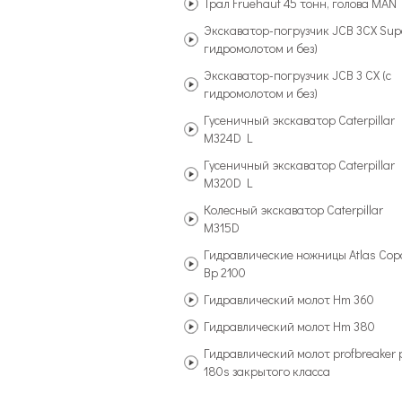
Трал Fruehauf 45 тонн, голова MAN
Экскаватор-погрузчик JCB 3CX Supe
гидромолотом и без)
Экскаватор-погрузчик JCB 3 CX (с
гидромолотом и без)
Гусеничный экскаватор Caterpillar
M324D L
Гусеничный экскаватор Caterpillar
M320D L
Колесный экскаватор Caterpillar
M315D
Гидравлические ножницы Atlas Cop
Bp 2100
Гидравлический молот Hm 360
Гидравлический молот Hm 380
Гидравлический молот profbreaker 
180s закрытого класса