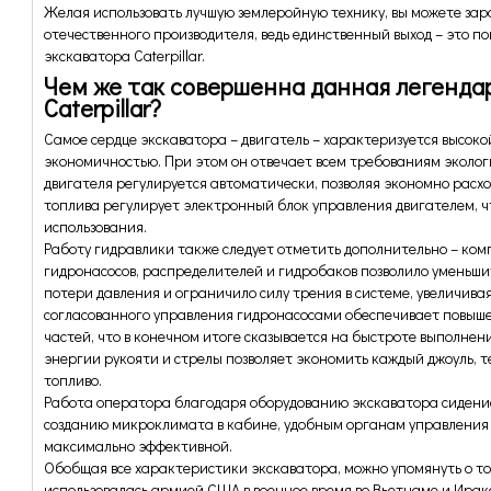
Желая использовать лучшую землеройную технику, вы можете зар
отечественного производителя, ведь единственный выход – это п
экскаватора
Caterpillar.
Чем же так совершенна данная легенда
Caterpillar?
Самое сердце экскаватора – двигатель – характеризуется высок
экономичностью. При этом он отвечает всем требованиям эколог
двигателя регулируется автоматически, позволяя экономно расхо
топлива регулирует электронный блок управления двигателем, 
использования.
Работу гидравлики также следует отметить дополнительно – ко
гидронасосов, распределителей и гидробаков позволило уменьши
потери давления и ограничило силу трения в системе, увеличив
согласованного управления гидронасосами обеспечивает повыш
частей, что в конечном итоге сказывается на быстроте выполне
энергии рукояти и стрелы позволяет экономить каждый джоуль, 
топливо.
Работа оператора благодаря оборудованию экскаватора сидение
созданию микроклимата в кабине, удобным органам управления 
максимально эффективной.
Обобщая все характеристики экскаватора, можно упомянуть о том 
использовалась армией США в военное время во Вьетнаме и Ираке