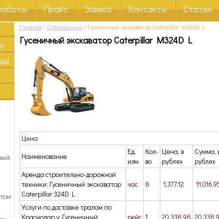
работы
Прайс
Заявка
Контакты
Статьи
Главная
\
Спецтехника
\
Гусеничный экскаватор Caterpillar M324D L
Гусеничный экскаватор Caterpillar M324D L
ог
ний
Цена
Ед.
Кол-
Цена, в
Сумма, 
Наименование
ный,
изм.
во
рублях
рублях
Аренда строительно-дорожной
техники: Гусеничный экскаватор
час
8
1,377.12
11,016.9
Caterpillar 324D L
отом
Услуги по доставке тралом по
Краснодар у: Гусеничный
рейс
1
20,338.98
20,338.