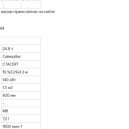
 заказа прямо сейчас на сайте:
944
24,8 т
Caterpillar
C7ACERT
10,1x3,29x3,3 м
140 кВт
1,5 м3
600 мм
-
MB
7,2 l
1800 мин-1