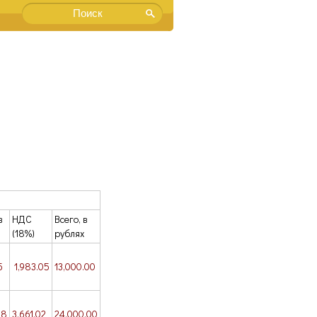
в
НДС
Всего, в
(18%)
рублях
5
1,983.05
13,000.00
98
3,661.02
24,000.00