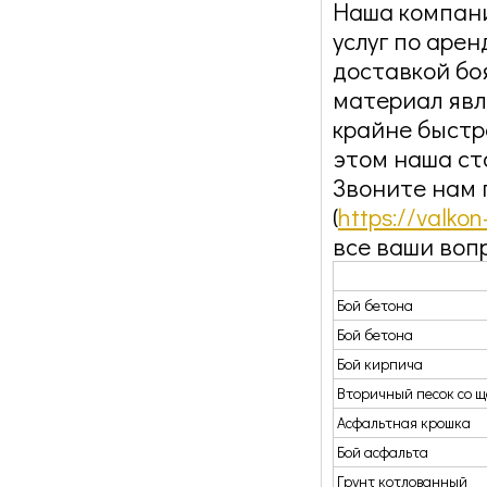
Наша компани
услуг по аре
доставкой боя
материал явл
крайне быстро
этом наша ст
Звоните нам 
(
https://valkon
все ваши воп
Бой бетона
Бой бетона
Бой кирпича
Вторичный песок со 
Асфальтная крошка
Бой асфальта
Грунт котлованный