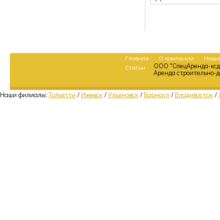
Главная
О компании
Наши
ООО "СпецАренда-ксд
Статьи
Аренда строительно-
Наши филиалы:
Тольятти
/
Ижевск
/
Ульяновск
/
Барнаул
/
Владивосток
/