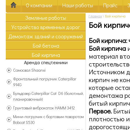
О компании
Наши работы
Прайс
Главная
\
Бой кирпича
Земляные работы
Бой кирпич
Устройство временных дорог
Демонтаж зданий и сооружений
Бой кирпича:
Бой бетона
Бой кирпича
и
Бой кирпича
материал вто
Аренда спецтехники
строительств
Самосвал Shaanxi
Источником д
кирпич не кон
Фронтальный погрузчик Caterpillar
914G
которые оста
Бульдозер Caterpillar Cat D6 (болотный,
демонтажа ра
планировочный)
битый кирпич
Грунтовый виброкаток HAMM 3412
Первое.
Битый
Мини-погрузчик с бортовым поворотом
плотностью и
Bobcat S530
дорогостоящи