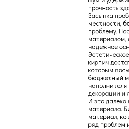
прочность зд
Засыпка проб
местности,
б
проблему. По
материалом, 
надежное осн
Эстетическое
кирпич доста
которым посып
бюджетный ма
наполнителя я
декорации и 
И это далеко 
материала. Б
материал, ко
ряд проблем 