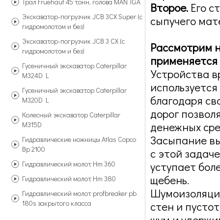
Трал Fruehauf 45 тонн, голова MAN TGA
Второе.
Его с
Экскаватор-погрузчик JCB 3CX Super (с
сыпучего мат
гидромолотом и без)
Экскаватор-погрузчик JCB 3 CX (с
Рассмотрим н
гидромолотом и без)
применяется
Гусеничный экскаватор Caterpillar
Устройства в
M324D L
используется
Гусеничный экскаватор Caterpillar
благодаря св
M320D L
дорог позвол
Колесный экскаватор Caterpillar
денежных сре
M315D
Засыпание вы
Гидравлические ножницы Atlas Copco
Bp 2100
с этой задаче
Гидравлический молот Hm 360
уступает бол
щебень.
Гидравлический молот Hm 380
Шумоизоляция
Гидравлический молот profbreaker pb
180s закрытого класса
стен и пусто
шум и удержи