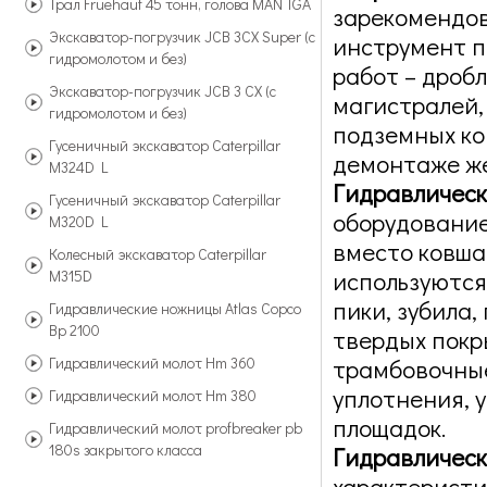
Трал Fruehauf 45 тонн, голова MAN TGA
зарекомендов
Экскаватор-погрузчик JCB 3CX Super (с
инструмент 
гидромолотом и без)
работ – дроб
Экскаватор-погрузчик JCB 3 CX (с
магистралей,
гидромолотом и без)
подземных ко
Гусеничный экскаватор Caterpillar
демонтаже же
M324D L
Гидравлическ
Гусеничный экскаватор Caterpillar
оборудование
M320D L
вместо ковша
Колесный экскаватор Caterpillar
используются
M315D
пики, зубила
Гидравлические ножницы Atlas Copco
Bp 2100
твердых покр
Гидравлический молот Hm 360
трамбовочные
уплотнения, 
Гидравлический молот Hm 380
площадок.
Гидравлический молот profbreaker pb
180s закрытого класса
Гидравличес
характеристи