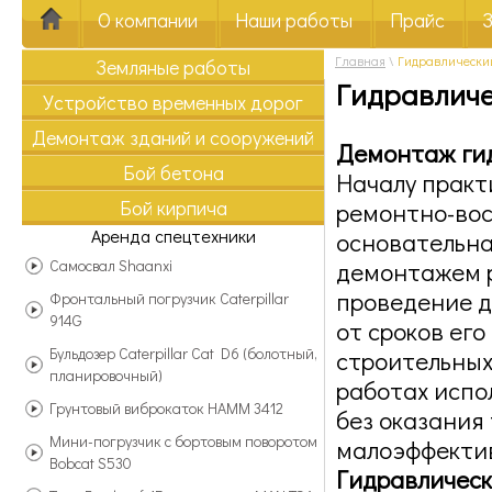
О компании
Наши работы
Прайс
Главная
\
Гидравлически
Земляные работы
Гидравличе
Устройство временных дорог
Демонтаж зданий и сооружений
Демонтаж гид
Бой бетона
Началу практ
Бой кирпича
ремонтно-вос
Аренда спецтехники
основательна
Самосвал Shaanxi
демонтажем р
проведение д
Фронтальный погрузчик Caterpillar
914G
от сроков ег
Бульдозер Caterpillar Cat D6 (болотный,
строительных
планировочный)
работах испо
Грунтовый виброкаток HAMM 3412
без оказания
Мини-погрузчик с бортовым поворотом
малоэффектив
Bobcat S530
Гидравлическ